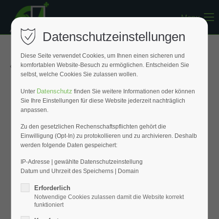
Menu
Register
|
Lost your password?
Datenschutzeinstellungen
Support
Diese Seite verwendet Cookies, um Ihnen einen sicheren und
« Zurück zur Übersicht
komfortablen Website-Besuch zu ermöglichen. Entscheiden Sie
Lorem ipsum dolor sit amet:
selbst, welche Cookies Sie zulassen wollen.
Datenschutz
Unter
finden Sie weitere Informationen oder können
Sie Ihre Einstellungen für diese Website jederzeit nachträglich
24h
anpassen.
/ 365days
Zu den gesetzlichen Rechenschaftspflichten gehört die
Einwilligung (Opt-In) zu protokollieren und zu archivieren. Deshalb
werden folgende Daten gespeichert:
We offer support for our customers
Mon - Fri 8:00am - 5:00pm
(GMT +1)
IP-Adresse | gewählte Datenschutzeinstellung
Datum und Uhrzeit des Speicherns | Domain
Get in touch
Erforderlich
Notwendige Cookies zulassen damit die Website korrekt
Cybersteel Inc.
funktioniert
376-293 City Road, Suite 600