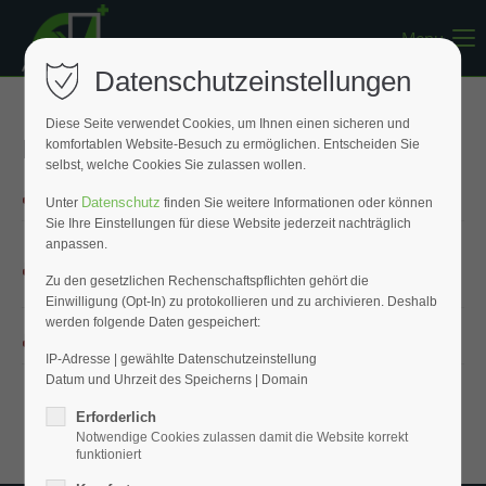
Menu
Register
|
Lost your password?
Datenschutzeinstellungen
Support
Diese Seite verwendet Cookies, um Ihnen einen sicheren und
Protokolle
komfortablen Website-Besuch zu ermöglichen. Entscheiden Sie
Lorem ipsum dolor sit amet:
selbst, welche Cookies Sie zulassen wollen.
Aufheizprotokoll FP 268 Schnellestrich.pdf
(878,0 KiB)
Datenschutz
Unter
finden Sie weitere Informationen oder können
Sie Ihre Einstellungen für diese Website jederzeit nachträglich
24h
anpassen.
Aufheizprotokoll FP 265 Zementfließ-Estrich.pdf
/ 365days
(760,5
KiB)
Zu den gesetzlichen Rechenschaftspflichten gehört die
Einwilligung (Opt-In) zu protokollieren und zu archivieren. Deshalb
werden folgende Daten gespeichert:
CM-Messprotokoll.pdf
We offer support for our customers
(210,6 KiB)
Mon - Fri 8:00am - 5:00pm
(GMT +1)
IP-Adresse | gewählte Datenschutzeinstellung
Datum und Uhrzeit des Speicherns | Domain
Get in touch
Erforderlich
Notwendige Cookies zulassen damit die Website korrekt
Cybersteel Inc.
funktioniert
376-293 City Road, Suite 600