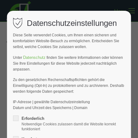
Menu
Register
|
Lost your password?
Datenschutzeinstellungen
Support
Diese Seite verwendet Cookies, um Ihnen einen sicheren und
« Zurück zur Übersicht
komfortablen Website-Besuch zu ermöglichen. Entscheiden Sie
Lorem ipsum dolor sit amet:
selbst, welche Cookies Sie zulassen wollen.
Datenschutz
Unter
finden Sie weitere Informationen oder können
Sie Ihre Einstellungen für diese Website jederzeit nachträglich
24h
anpassen.
/ 365days
Zu den gesetzlichen Rechenschaftspflichten gehört die
Einwilligung (Opt-In) zu protokollieren und zu archivieren. Deshalb
werden folgende Daten gespeichert:
We offer support for our customers
Mon - Fri 8:00am - 5:00pm
(GMT +1)
IP-Adresse | gewählte Datenschutzeinstellung
Datum und Uhrzeit des Speicherns | Domain
Get in touch
Erforderlich
Notwendige Cookies zulassen damit die Website korrekt
Cybersteel Inc.
funktioniert
376-293 City Road, Suite 600