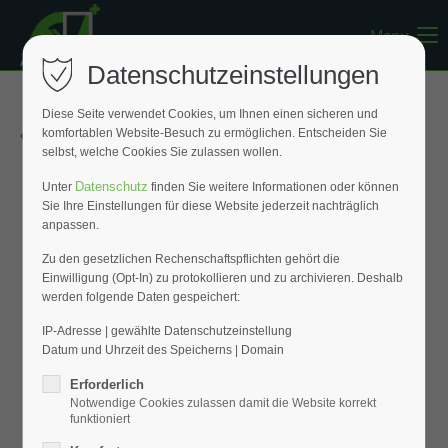
Menu
Register
|
Lost your password?
Datenschutzeinstellungen
Support
Diese Seite verwendet Cookies, um Ihnen einen sicheren und
« Zurück zur Übersicht
komfortablen Website-Besuch zu ermöglichen. Entscheiden Sie
Lorem ipsum dolor sit amet:
selbst, welche Cookies Sie zulassen wollen.
Datenschutz
Unter
finden Sie weitere Informationen oder können
Sie Ihre Einstellungen für diese Website jederzeit nachträglich
24h
anpassen.
/ 365days
Zu den gesetzlichen Rechenschaftspflichten gehört die
Einwilligung (Opt-In) zu protokollieren und zu archivieren. Deshalb
werden folgende Daten gespeichert:
We offer support for our customers
Mon - Fri 8:00am - 5:00pm
(GMT +1)
IP-Adresse | gewählte Datenschutzeinstellung
Datum und Uhrzeit des Speicherns | Domain
Get in touch
Erforderlich
Notwendige Cookies zulassen damit die Website korrekt
Cybersteel Inc.
funktioniert
376-293 City Road, Suite 600