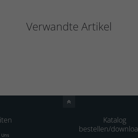
Verwandte Artikel
iten
Katalog
bestellen/downlo
 Uns