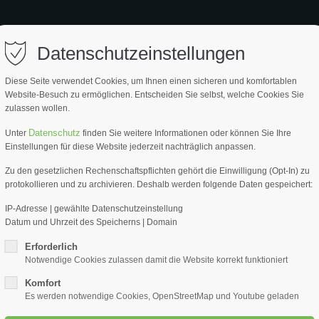
ort
Get in touch
EITE
PRODUKTE
SERVICE
PARTNER
ÜBER UNS
Datenschutzeinstellungen
psum dolor sit amet:
Cybersteel Inc.
Diese Seite verwendet Cookies, um Ihnen einen sicheren und komfortablen
376-293 City Road, Suite 600
Website-Besuch zu ermöglichen. Entscheiden Sie selbst, welche Cookies Sie
San Francisco, CA 94102
zulassen wollen.
4h
Datenschutz
Unter
finden Sie weitere Informationen oder können Sie Ihre
Stachel
Have any questions?
Einstellungen für diese Website jederzeit nachträglich anpassen.
/ 365days
+44 1234 567 890
Breite 
Zu den gesetzlichen Rechenschaftspflichten gehört die Einwilligung (Opt-In) zu
protokollieren und zu archivieren. Deshalb werden folgende Daten gespeichert:
Drop us a line
Stache
info@yourdomain.com
IP-Adresse | gewählte Datenschutzeinstellung
Datum und Uhrzeit des Speicherns | Domain
Stachel-Entlüf
r support for our customers
ri 8:00am - 5:00pm
(GMT +1)
Erforderlich
ARTIKEL NR.
Notwendige Cookies zulassen damit die Website korrekt funktioniert
90009-150
Komfort
Es werden notwendige Cookies, OpenStreetMap und Youtube geladen