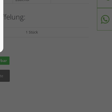
affelung:
1 Stück
ge
rbar