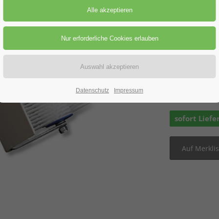
Preis-St
Datenschutz
Impressum
Preisanfra
sofort Liefe