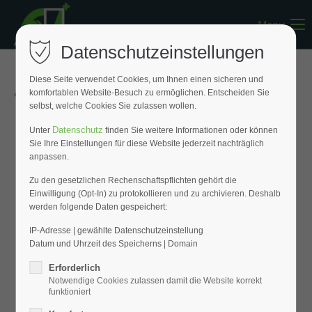
Menu
Register
|
Lost your password?
Datenschutzeinstellungen
Support
Diese Seite verwendet Cookies, um Ihnen einen sicheren und
« Zurück zur Übersicht
komfortablen Website-Besuch zu ermöglichen. Entscheiden Sie
Lorem ipsum dolor sit amet:
selbst, welche Cookies Sie zulassen wollen.
Datenschutz
Unter
finden Sie weitere Informationen oder können
Sie Ihre Einstellungen für diese Website jederzeit nachträglich
24h
anpassen.
/ 365days
Zu den gesetzlichen Rechenschaftspflichten gehört die
Einwilligung (Opt-In) zu protokollieren und zu archivieren. Deshalb
werden folgende Daten gespeichert:
We offer support for our customers
Mon - Fri 8:00am - 5:00pm
(GMT +1)
IP-Adresse | gewählte Datenschutzeinstellung
Datum und Uhrzeit des Speicherns | Domain
Get in touch
Erforderlich
Notwendige Cookies zulassen damit die Website korrekt
Cybersteel Inc.
funktioniert
376-293 City Road, Suite 600