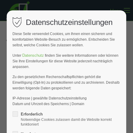
Menu
Register
|
Lost your password?
Datenschutzeinstellungen
Support
Diese Seite verwendet Cookies, um Ihnen einen sicheren und
« Zurück zur Übersicht
komfortablen Website-Besuch zu ermöglichen. Entscheiden Sie
Lorem ipsum dolor sit amet:
selbst, welche Cookies Sie zulassen wollen.
Datenschutz
Unter
finden Sie weitere Informationen oder können
Sie Ihre Einstellungen für diese Website jederzeit nachträglich
24h
anpassen.
/ 365days
Zu den gesetzlichen Rechenschaftspflichten gehört die
Einwilligung (Opt-In) zu protokollieren und zu archivieren. Deshalb
werden folgende Daten gespeichert:
We offer support for our customers
Mon - Fri 8:00am - 5:00pm
(GMT +1)
IP-Adresse | gewählte Datenschutzeinstellung
Datum und Uhrzeit des Speicherns | Domain
Get in touch
Erforderlich
Notwendige Cookies zulassen damit die Website korrekt
Cybersteel Inc.
funktioniert
376-293 City Road, Suite 600