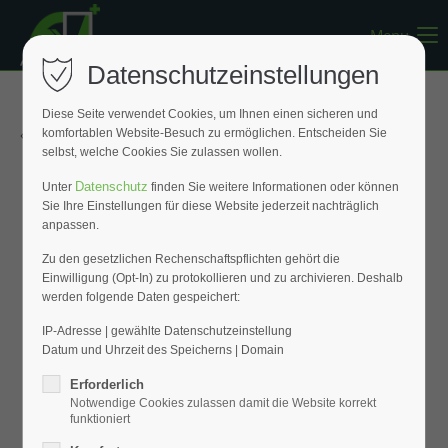
Menu
Register
|
Lost your password?
Datenschutzeinstellungen
Support
Diese Seite verwendet Cookies, um Ihnen einen sicheren und
« Zurück zur Übersicht
komfortablen Website-Besuch zu ermöglichen. Entscheiden Sie
Lorem ipsum dolor sit amet:
selbst, welche Cookies Sie zulassen wollen.
Datenschutz
Unter
finden Sie weitere Informationen oder können
Sie Ihre Einstellungen für diese Website jederzeit nachträglich
24h
anpassen.
/ 365days
Zu den gesetzlichen Rechenschaftspflichten gehört die
Einwilligung (Opt-In) zu protokollieren und zu archivieren. Deshalb
werden folgende Daten gespeichert:
We offer support for our customers
Mon - Fri 8:00am - 5:00pm
(GMT +1)
IP-Adresse | gewählte Datenschutzeinstellung
Datum und Uhrzeit des Speicherns | Domain
Get in touch
Erforderlich
Notwendige Cookies zulassen damit die Website korrekt
Cybersteel Inc.
funktioniert
376-293 City Road, Suite 600