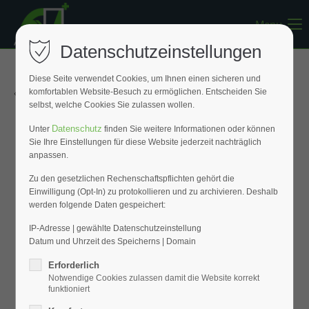
Menu
Register
|
Lost your password?
Datenschutzeinstellungen
Support
Diese Seite verwendet Cookies, um Ihnen einen sicheren und
« Zurück zur Übersicht
komfortablen Website-Besuch zu ermöglichen. Entscheiden Sie
Lorem ipsum dolor sit amet:
selbst, welche Cookies Sie zulassen wollen.
Datenschutz
Unter
finden Sie weitere Informationen oder können
Sie Ihre Einstellungen für diese Website jederzeit nachträglich
24h
anpassen.
/ 365days
Zu den gesetzlichen Rechenschaftspflichten gehört die
Einwilligung (Opt-In) zu protokollieren und zu archivieren. Deshalb
werden folgende Daten gespeichert:
We offer support for our customers
Mon - Fri 8:00am - 5:00pm
(GMT +1)
IP-Adresse | gewählte Datenschutzeinstellung
Datum und Uhrzeit des Speicherns | Domain
Get in touch
Erforderlich
Notwendige Cookies zulassen damit die Website korrekt
Cybersteel Inc.
funktioniert
376-293 City Road, Suite 600