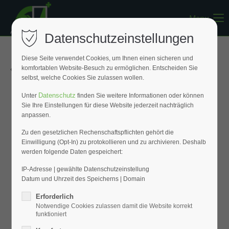
Menu
Register
|
Lost your password?
Datenschutzeinstellungen
Support
Diese Seite verwendet Cookies, um Ihnen einen sicheren und
« Zurück zur Übersicht
komfortablen Website-Besuch zu ermöglichen. Entscheiden Sie
Lorem ipsum dolor sit amet:
selbst, welche Cookies Sie zulassen wollen.
Datenschutz
Unter
finden Sie weitere Informationen oder können
Sie Ihre Einstellungen für diese Website jederzeit nachträglich
24h
anpassen.
/ 365days
Zu den gesetzlichen Rechenschaftspflichten gehört die
Einwilligung (Opt-In) zu protokollieren und zu archivieren. Deshalb
werden folgende Daten gespeichert:
We offer support for our customers
Mon - Fri 8:00am - 5:00pm
(GMT +1)
IP-Adresse | gewählte Datenschutzeinstellung
Datum und Uhrzeit des Speicherns | Domain
Get in touch
Erforderlich
Notwendige Cookies zulassen damit die Website korrekt
Cybersteel Inc.
funktioniert
376-293 City Road, Suite 600