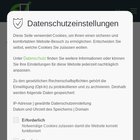
Menu
Register
|
Lost your password?
Datenschutzeinstellungen
Support
Diese Seite verwendet Cookies, um Ihnen einen sicheren und
« Zurück zur Übersicht
komfortablen Website-Besuch zu ermöglichen. Entscheiden Sie
Lorem ipsum dolor sit amet:
selbst, welche Cookies Sie zulassen wollen.
Datenschutz
Unter
finden Sie weitere Informationen oder können
Sie Ihre Einstellungen für diese Website jederzeit nachträglich
24h
anpassen.
/ 365days
Zu den gesetzlichen Rechenschaftspflichten gehört die
Einwilligung (Opt-In) zu protokollieren und zu archivieren. Deshalb
werden folgende Daten gespeichert:
We offer support for our customers
Mon - Fri 8:00am - 5:00pm
(GMT +1)
IP-Adresse | gewählte Datenschutzeinstellung
Datum und Uhrzeit des Speicherns | Domain
Get in touch
Erforderlich
Notwendige Cookies zulassen damit die Website korrekt
Cybersteel Inc.
funktioniert
376-293 City Road, Suite 600