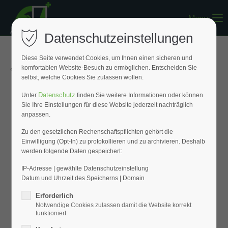
Menu
Register
|
Lost your password?
Datenschutzeinstellungen
Support
Diese Seite verwendet Cookies, um Ihnen einen sicheren und
« Zurück zur Übersicht
komfortablen Website-Besuch zu ermöglichen. Entscheiden Sie
Lorem ipsum dolor sit amet:
selbst, welche Cookies Sie zulassen wollen.
Datenschutz
Unter
finden Sie weitere Informationen oder können
Sie Ihre Einstellungen für diese Website jederzeit nachträglich
24h
anpassen.
/ 365days
Zu den gesetzlichen Rechenschaftspflichten gehört die
Einwilligung (Opt-In) zu protokollieren und zu archivieren. Deshalb
werden folgende Daten gespeichert:
We offer support for our customers
Mon - Fri 8:00am - 5:00pm
(GMT +1)
IP-Adresse | gewählte Datenschutzeinstellung
Datum und Uhrzeit des Speicherns | Domain
Get in touch
Erforderlich
Notwendige Cookies zulassen damit die Website korrekt
Cybersteel Inc.
funktioniert
376-293 City Road, Suite 600