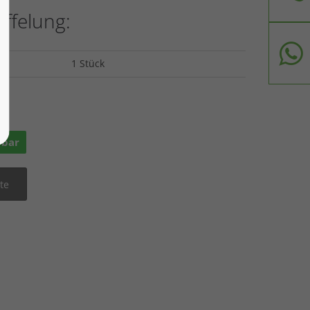
affelung:
1 Stück
ge
rbar