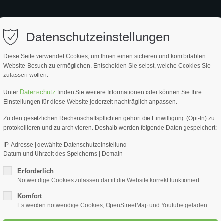
ort
Get in touch
EITE
PRODUKTE
SERVICE
PARTNER
ÜBER UNS
Datenschutzeinstellungen
psum dolor sit amet:
Cybersteel Inc.
Diese Seite verwendet Cookies, um Ihnen einen sicheren und komfortablen
376-293 City Road, Suite 600
Website-Besuch zu ermöglichen. Entscheiden Sie selbst, welche Cookies Sie
San Francisco, CA 94102
zulassen wollen.
4h
Datenschutz
Unter
finden Sie weitere Informationen oder können Sie Ihre
Fliesen
Have any questions?
Einstellungen für diese Website jederzeit nachträglich anpassen.
/ 365days
+44 1234 567 890
Breite
Zu den gesetzlichen Rechenschaftspflichten gehört die Einwilligung (Opt-In) zu
protokollieren und zu archivieren. Deshalb werden folgende Daten gespeichert:
Drop us a line
Fliesenwische
info@yourdomain.com
IP-Adresse | gewählte Datenschutzeinstellung
Datum und Uhrzeit des Speicherns | Domain
r support for our customers
ARTIKEL NR.
ri 8:00am - 5:00pm
(GMT +1)
Erforderlich
90124-600
Notwendige Cookies zulassen damit die Website korrekt funktioniert
Komfort
Es werden notwendige Cookies, OpenStreetMap und Youtube geladen