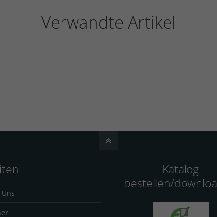
Verwandte Artikel
iten
Katalog
bestellen/downlo
 Uns
ner