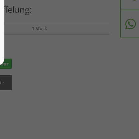
affelung:
1 Stück
ge
rbar