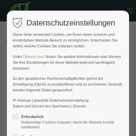
Menu
Register
|
Lost your password?
Datenschutzeinstellungen
Support
Diese Seite verwendet Cookies, um Ihnen einen sicheren und
« Zurück zur Übersicht
komfortablen Website-Besuch zu ermöglichen. Entscheiden Sie
Lorem ipsum dolor sit amet:
selbst, welche Cookies Sie zulassen wollen.
Datenschutz
Unter
finden Sie weitere Informationen oder können
Sie Ihre Einstellungen für diese Website jederzeit nachträglich
24h
anpassen.
/ 365days
Zu den gesetzlichen Rechenschaftspflichten gehört die
Einwilligung (Opt-In) zu protokollieren und zu archivieren. Deshalb
werden folgende Daten gespeichert:
We offer support for our customers
Mon - Fri 8:00am - 5:00pm
(GMT +1)
IP-Adresse | gewählte Datenschutzeinstellung
Datum und Uhrzeit des Speicherns | Domain
Get in touch
Erforderlich
Notwendige Cookies zulassen damit die Website korrekt
Cybersteel Inc.
funktioniert
376-293 City Road, Suite 600