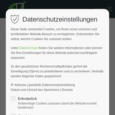
Menu
Register
|
Lost your password?
Datenschutzeinstellungen
Support
Diese Seite verwendet Cookies, um Ihnen einen sicheren und
« Zurück zur Übersicht
komfortablen Website-Besuch zu ermöglichen. Entscheiden Sie
Lorem ipsum dolor sit amet:
selbst, welche Cookies Sie zulassen wollen.
Datenschutz
Unter
finden Sie weitere Informationen oder können
Sie Ihre Einstellungen für diese Website jederzeit nachträglich
24h
anpassen.
/ 365days
Zu den gesetzlichen Rechenschaftspflichten gehört die
Einwilligung (Opt-In) zu protokollieren und zu archivieren. Deshalb
werden folgende Daten gespeichert:
We offer support for our customers
Mon - Fri 8:00am - 5:00pm
(GMT +1)
IP-Adresse | gewählte Datenschutzeinstellung
Datum und Uhrzeit des Speicherns | Domain
Get in touch
Erforderlich
Notwendige Cookies zulassen damit die Website korrekt
Cybersteel Inc.
funktioniert
376-293 City Road, Suite 600