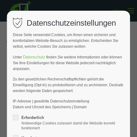
Menu
Register
|
Lost your password?
Datenschutzeinstellungen
Support
Diese Seite verwendet Cookies, um Ihnen einen sicheren und
« Zurück zur Übersicht
komfortablen Website-Besuch zu ermöglichen. Entscheiden Sie
Lorem ipsum dolor sit amet:
selbst, welche Cookies Sie zulassen wollen.
Datenschutz
Unter
finden Sie weitere Informationen oder können
Sie Ihre Einstellungen für diese Website jederzeit nachträglich
24h
anpassen.
/ 365days
Zu den gesetzlichen Rechenschaftspflichten gehört die
Einwilligung (Opt-In) zu protokollieren und zu archivieren. Deshalb
werden folgende Daten gespeichert:
We offer support for our customers
Mon - Fri 8:00am - 5:00pm
(GMT +1)
IP-Adresse | gewählte Datenschutzeinstellung
Datum und Uhrzeit des Speicherns | Domain
Get in touch
Erforderlich
Notwendige Cookies zulassen damit die Website korrekt
Cybersteel Inc.
funktioniert
376-293 City Road, Suite 600