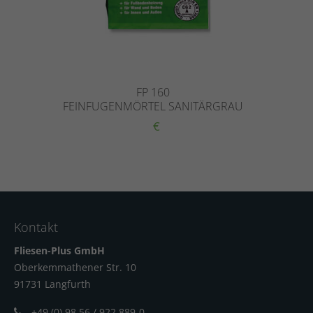
FP 160
FEINFUGENMÖRTEL SANITÄRGRAU
€
Kontakt
Fliesen-Plus GmbH
Oberkemmathener Str. 10
91731 Langfur
th
+49 (0) 98 56 / 922 889-0