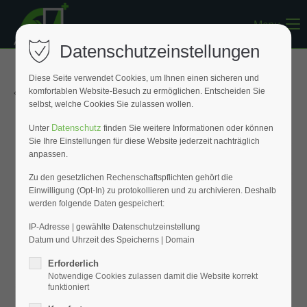
Menu
Register
|
Lost your password?
Datenschutzeinstellungen
Support
Diese Seite verwendet Cookies, um Ihnen einen sicheren und
« Zurück zur Übersicht
komfortablen Website-Besuch zu ermöglichen. Entscheiden Sie
Lorem ipsum dolor sit amet:
selbst, welche Cookies Sie zulassen wollen.
Datenschutz
Unter
finden Sie weitere Informationen oder können
Sie Ihre Einstellungen für diese Website jederzeit nachträglich
24h
anpassen.
/ 365days
Zu den gesetzlichen Rechenschaftspflichten gehört die
Einwilligung (Opt-In) zu protokollieren und zu archivieren. Deshalb
werden folgende Daten gespeichert:
We offer support for our customers
Mon - Fri 8:00am - 5:00pm
(GMT +1)
IP-Adresse | gewählte Datenschutzeinstellung
Datum und Uhrzeit des Speicherns | Domain
Get in touch
Erforderlich
Notwendige Cookies zulassen damit die Website korrekt
Cybersteel Inc.
funktioniert
376-293 City Road, Suite 600