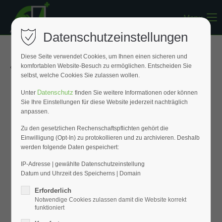
Menu
Register
|
Lost your password?
Datenschutzeinstellungen
Support
Diese Seite verwendet Cookies, um Ihnen einen sicheren und
« Zurück zur Übersicht
komfortablen Website-Besuch zu ermöglichen. Entscheiden Sie
Lorem ipsum dolor sit amet:
selbst, welche Cookies Sie zulassen wollen.
Datenschutz
Unter
finden Sie weitere Informationen oder können
Sie Ihre Einstellungen für diese Website jederzeit nachträglich
24h
anpassen.
/ 365days
Zu den gesetzlichen Rechenschaftspflichten gehört die
Einwilligung (Opt-In) zu protokollieren und zu archivieren. Deshalb
werden folgende Daten gespeichert:
We offer support for our customers
Mon - Fri 8:00am - 5:00pm
(GMT +1)
IP-Adresse | gewählte Datenschutzeinstellung
Datum und Uhrzeit des Speicherns | Domain
Get in touch
Erforderlich
Notwendige Cookies zulassen damit die Website korrekt
Cybersteel Inc.
funktioniert
376-293 City Road, Suite 600