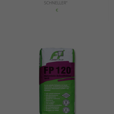
SCHNELLER“
€