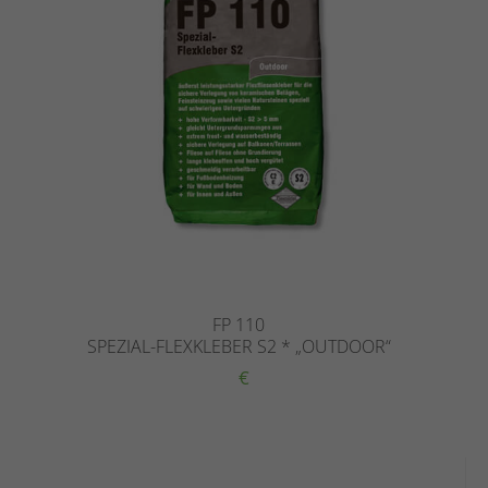
FP 110
SPEZIAL-FLEXKLEBER S2 * „OUTDOOR“
€