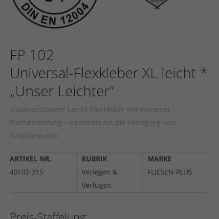
FP 102
Universal-Flexkleber XL leicht *
„Unser Leichter“
staubreduzierter Leicht-Flexkleber mit extremer
Flächenleistung – optimiert für die Verlegung von
Großformaten
ARTIKEL NR.
RUBRIK
MARKE
40102-315
Verlegen &
FLIESEN-PLUS
Verfugen
Preis-Staffelung: