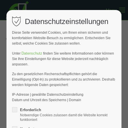
Menu
Register
|
Lost your password?
Datenschutzeinstellungen
Support
Diese Seite verwendet Cookies, um Ihnen einen sicheren und
« Zurück zur Übersicht
komfortablen Website-Besuch zu ermöglichen. Entscheiden Sie
Lorem ipsum dolor sit amet:
selbst, welche Cookies Sie zulassen wollen.
Datenschutz
Unter
finden Sie weitere Informationen oder können
Sie Ihre Einstellungen für diese Website jederzeit nachträglich
24h
anpassen.
/ 365days
Zu den gesetzlichen Rechenschaftspflichten gehört die
Einwilligung (Opt-In) zu protokollieren und zu archivieren. Deshalb
werden folgende Daten gespeichert:
We offer support for our customers
Mon - Fri 8:00am - 5:00pm
(GMT +1)
IP-Adresse | gewählte Datenschutzeinstellung
Datum und Uhrzeit des Speicherns | Domain
Get in touch
Erforderlich
Notwendige Cookies zulassen damit die Website korrekt
Cybersteel Inc.
funktioniert
376-293 City Road, Suite 600