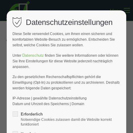
Menu
Register
|
Lost your password?
Datenschutzeinstellungen
Support
Diese Seite verwendet Cookies, um Ihnen einen sicheren und
« Zurück zur Übersicht
komfortablen Website-Besuch zu ermöglichen. Entscheiden Sie
Lorem ipsum dolor sit amet:
selbst, welche Cookies Sie zulassen wollen.
Datenschutz
Unter
finden Sie weitere Informationen oder können
Sie Ihre Einstellungen für diese Website jederzeit nachträglich
24h
anpassen.
/ 365days
Zu den gesetzlichen Rechenschaftspflichten gehört die
Einwilligung (Opt-In) zu protokollieren und zu archivieren. Deshalb
werden folgende Daten gespeichert:
We offer support for our customers
Mon - Fri 8:00am - 5:00pm
(GMT +1)
IP-Adresse | gewählte Datenschutzeinstellung
Datum und Uhrzeit des Speicherns | Domain
Get in touch
Erforderlich
Notwendige Cookies zulassen damit die Website korrekt
Cybersteel Inc.
funktioniert
376-293 City Road, Suite 600